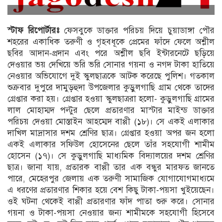
স্টাফ রিপোর্টারঃ
ফেসবুকে ডাক্তার পরিচয় দিয়ে চুয়াডাঙ্গা পৌর
শহরের একাধিক তরুণী ও গৃহবধূকে প্রেমের ফাঁদে ফেলে অশ্লীল
ছবির আদান-প্রদান এবং পরে অশ্লীল ছবি ইন্টারনেটে ছড়িয়ে
দেওয়ার ভয় দেখিয়ে ভরি ভরি সোনার গয়না ও নগদ টাকা হাতিয়ে
নেওয়ার অভিযোগে দুই স্কুলছাত্রকে আটক করেছে পুলিশ। গতকাল
শুক্রবার দুপুরে দামুড়হুদা উপজেলার কুড়ুলগাছি গ্রাম থেকে তাদের
গ্রেপ্তার করা হয়। গ্রেপ্তার হওয়া স্কুলছাত্ররা হলো- কুড়ুলগাছি গ্রামের
লাল মোহাম্মদ পল্টুর ছেলে প্রতারণার মাস্টার মাইন্ড ডাক্তার
পরিচয় দেওয়া মোস্তাইন আহম্মেদ বাপ্পী (১৮)। সে একই এলাকার
দাখিল মাদ্রাসার দশম শ্রেণির ছাত্র। গ্রেপ্তার হওয়া অপর জন হলো
একই এলাকার সফিউল হোসেনের ছেলে তাঁর সহযোগী শামীম
হোসেন (১৭)। সে কুড়ুলগাছি মাধ্যমিক বিদ্যালয়ের দশম শ্রেণির
ছাত্র। জানা যায়, প্রতারক বাপ্পী তার এক বন্ধুর মারফত জানতে
পারে, মেহেরপুর জেলায় এক তরুণী সামাজিক যোগাযোগমাধ্যমে
এ ধরণের প্রতারণার শিকার হয়ে বেশ কিছু টাকা-পয়সা খুইয়েছেন।
ওই ঘটনা থেকেই বাপ্পী প্রতারণার ফাঁদ পাতা শুরু করে। সোনার
গয়না ও টাকা-পয়সা নেওয়ার জন্য শামীমকে সহযোগী হিসেবে