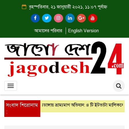
বৃহস্পতিবার, ২১ জানুয়ারী ২০২১, ১১:০৭ পূর্বাহ্ন
আমাদের পরিবার
English Version
Toggle
navigation
সংবাদ শিরোনাম
সুপার রংপুর
আলমডাঙ্গায় ভ্রাম্যমাণ অভিযান: ৪ টি ইটভাটা মালিককে ১ লক্
: