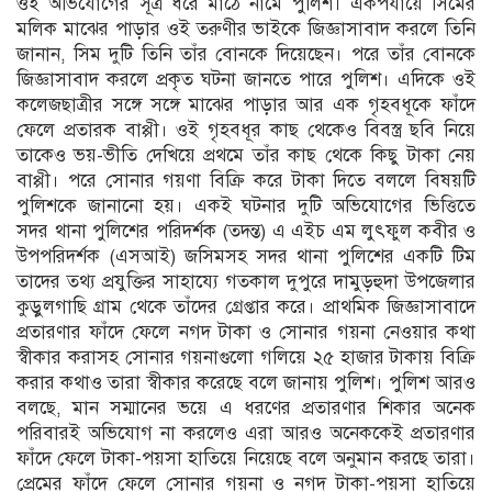
ওই অভিযোগের সূত্র ধরে মাঠে নামে পুলিশ। একপর্যায়ে সিমের
মলিক মাঝের পাড়ার ওই তরুণীর ভাইকে জিজ্ঞাসাবাদ করলে তিনি
জানান, সিম দুটি তিনি তাঁর বোনকে দিয়েছেন। পরে তাঁর বোনকে
জিজ্ঞাসাবাদ করলে প্রকৃত ঘটনা জানতে পারে পুলিশ। এদিকে ওই
কলেজছাত্রীর সঙ্গে সঙ্গে মাঝের পাড়ার আর এক গৃহবধূকে ফাঁদে
ফেলে প্রতারক বাপ্পী। ওই গৃহবধূর কাছ থেকেও বিবস্ত্র ছবি নিয়ে
তাকেও ভয়-ভীতি দেখিয়ে প্রথমে তাঁর কাছ থেকে কিছু টাকা নেয়
বাপ্পী। পরে সোনার গয়ণা বিক্রি করে টাকা দিতে বললে বিষয়টি
পুলিশকে জানানো হয়। একই ঘটনার দুটি অভিযোগের ভিত্তিতে
সদর থানা পুলিশের পরিদর্শক (তদন্ত) এ এইচ এম লুৎফুল কবীর ও
উপপরিদর্শক (এসআই) জসিমসহ সদর থানা পুলিশের একটি টিম
তাদের তথ্য প্রযুক্তির সাহায্যে গতকাল দুপুরে দামুড়হুদা উপজেলার
কুড়ুলগাছি গ্রাম থেকে তাঁদের গ্রেপ্তার করে। প্রাথমিক জিজ্ঞাসাবাদে
প্রতারণার ফাঁদে ফেলে নগদ টাকা ও সোনার গয়না নেওয়ার কথা
স্বীকার করাসহ সোনার গয়নাগুলো গলিয়ে ২৫ হাজার টাকায় বিক্রি
করার কথাও তারা স্বীকার করেছে বলে জানায় পুলিশ। পুলিশ আরও
বলছে, মান সম্মানের ভয়ে এ ধরণের প্রতারণার শিকার অনেক
পরিবারই অভিযোগ না করলেও এরা আরও অনেককেই প্রতারণার
ফাঁদে ফেলে টাকা-পয়সা হাতিয়ে নিয়েছে বলে অনুমান করছে তারা।
প্রেমের ফাঁদে ফেলে সোনার গয়না ও নগদ টাকা-পয়সা হাতিয়ে