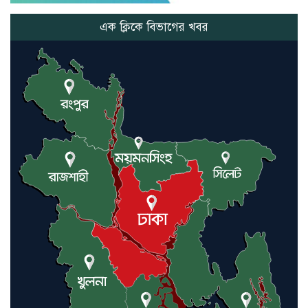
পর সেই ভুয়া চিকিৎসকের ১ মাসের
কারাদন্ড, দোকান সিলগালা
এক ক্লিকে বিভাগের খবর
চুয়াডাঙ্গার সদরে দৌলতদিয়াড় ও
ভালাইপুর মোড়ে ভ্রাম্যমান
আদালতের অভিযান:১৫ হাজার ৫ শত
টাকা জরিমানা
সেভেন ওয়ান মুজিব বর্ষ অফিসার্স
ব্যাডমিন্টন টুর্নামেন্ট ২০২১ এর
চ্যাম্পিয়ন জেলা পুলিশ চুয়াডাঙ্গা