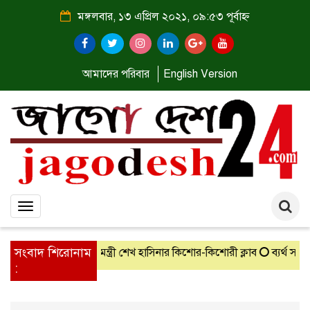
মঙ্গলবার, ১৩ এপ্রিল ২০২১, ০৯:৫৩ পূর্বাহ্ন
আমাদের পরিবার
English Version
Toggle
navigation
সংবাদ শিরোনাম
সহ সারা দেশের প্রধানমন্ত্রী শেখ হাসিনার কিশোর-কিশোরী ক্লাব
ব্যর্থ স্যাম
: