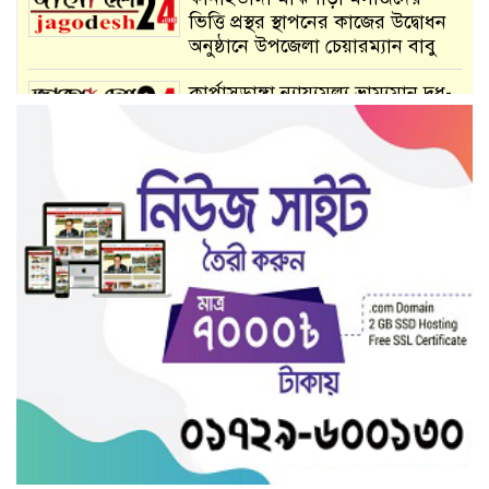
ভিত্তি প্রস্থর স্থাপনের কাজের উদ্বোধন
অনুষ্ঠানে উপজেলা চেয়ারম্যান বাবু
কার্পাসডাঙ্গা ন্যায্যমূল্য ভ্রাম্যমান দুধ-
ডিম ও মাংশ বিক্রি অনুষ্ঠিত
নাটুদাহ চারুলিয়ার ওয়ার্ড আ:লীগের
সভাপতির মৃত্যু:উপজেলা
চেয়ারম্যানের শোক প্রকাশ
কার্পাসডাঙ্গায় বিএনপি নেতার ছেলে
হেরোইন সহ পুলিশের হাতে আটক
কুড়ুলগাছি বুইচিতলায় ১ সন্তানের
জননী রাজমিস্ত্রির হাত ধরে অজানায়
পাড়ি:রাতের আঁধারে মোটা অংকের
টাকায় দফারফা