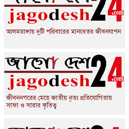
আলমডাঙ্গায় দুটি পরিবারের মানবেতর জীবনযাপন
জীবননগরের মেয়ে জাতীয় নৃত্য প্রতিযোগিতায়
সাফা ও সারার কৃতিত্ব