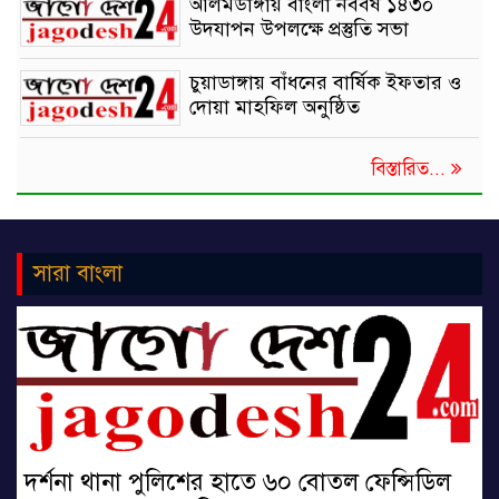
আলমডাঙ্গায় বাংলা নববর্ষ ১৪৩০
উদযাপন উপলক্ষে প্রস্তুতি সভা
চুয়াডাঙ্গায় বাঁধনের বার্ষিক ইফতার ও
দোয়া মাহফিল অনুষ্ঠিত
বিস্তারিত...
সারা বাংলা
দর্শনা থানা পুলিশের হাতে ৬০ বোতল ফেন্সিডিল