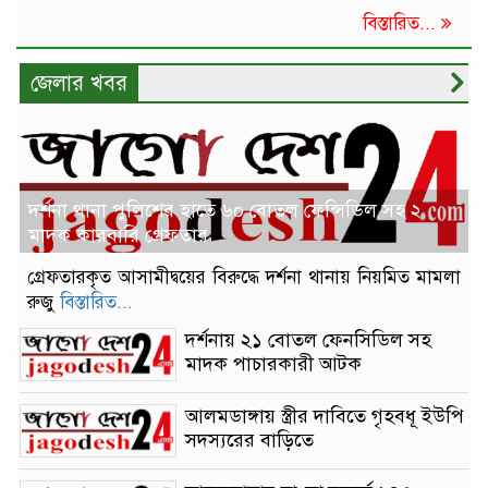
বিস্তারিত...
জেলার খবর
দর্শনা থানা পুলিশের হাতে ৬০ বোতল ফেন্সিডিল সহ ২
মাদক কারবারি গ্রেফতার
গ্রেফতারকৃত আসামীদ্বয়ের বিরুদ্ধে দর্শনা থানায় নিয়মিত মামলা
রুজু
বিস্তারিত...
দর্শনায় ২১ বোতল ফেনসিডিল সহ
মাদক পাচারকারী আটক
আলমডাঙ্গায় স্ত্রীর দাবিতে গৃহবধূ ইউপি
সদস্যরের বাড়িতে