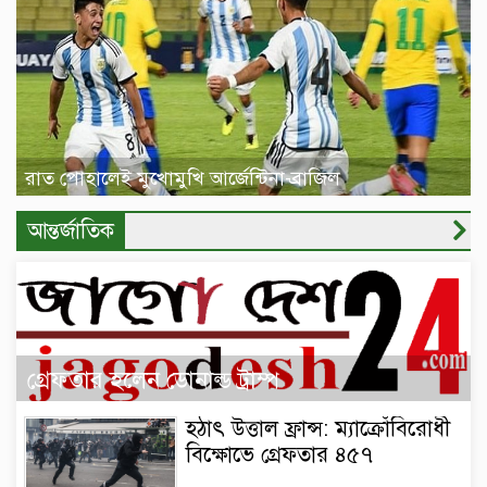
রাত পোহালেই মুখোমুখি আর্জেন্টিনা-ব্রাজিল
আন্তর্জাতিক
গ্রেফতার হলেন ডোনাল্ড ট্রাম্প
হঠাৎ উত্তাল ফ্রান্স: ম্যাক্রোঁবিরোধী
বিক্ষোভে গ্রেফতার ৪৫৭