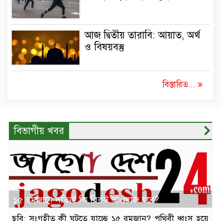
আজ দ্বিতীয় তারাবি: আয়াত, অর্থ
ও বিষয়বস্তু
বিস্তারিত...
বিভাগীয় খবর
১৫ রমজানে সত্যিই কি বিকট আওয়াজ হবে?
ছবি: সংগৃহীত কী ঘটতে যাচ্ছে ১৫ রমজান? পৃথিবী ধ্বংস হয়ে