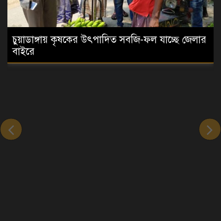
চুয়াডাঙ্গায় কৃষকের উৎপাদিত সবজি-ফল যাচ্ছে জেলার
বাইরে