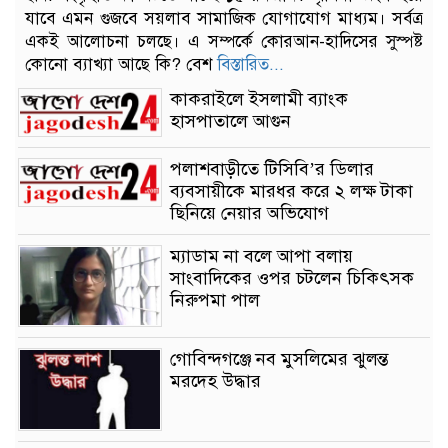
যাবে এমন গুজবে সয়লাব সামাজিক যোগাযোগ মাধ্যম। সর্বত্র
একই আলোচনা চলছে। এ সম্পর্কে কোরআন-হাদিসের সুস্পষ্ট
কোনো ব্যাখ্যা আছে কি? বেশ
বিস্তারিত...
কাকরাইলে ইসলামী ব্যাংক
হাসপাতালে আগুন
পলাশবাড়ীতে টিসিবি’র ডিলার
ব্যবসায়ীকে মারধর করে ২ লক্ষ টাকা
ছিনিয়ে নেয়ার অভিযোগ
ম্যাডাম না বলে আপা বলায়
সাংবাদিকের ওপর চটলেন চিকিৎসক
নিরুপমা পাল
গোবিন্দগঞ্জে নব মুসলিমের ঝুলন্ত
মরদেহ উদ্ধার