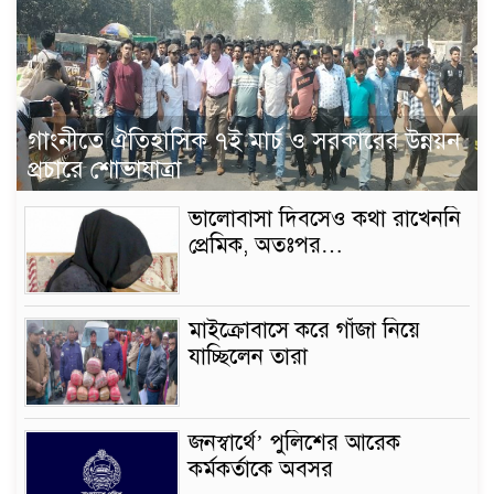
গাংনীতে ঐতিহাসিক ৭ই মার্চ ও সরকারের উন্নয়ন
প্রচারে শোভাযাত্রা
ভালোবাসা দিবসেও কথা রাখেননি
প্রেমিক, অতঃপর…
মাইক্রোবাসে করে গাঁজা নিয়ে
যাচ্ছিলেন তারা
জনস্বার্থে’ পুলিশের আরেক
কর্মকর্তাকে অবসর