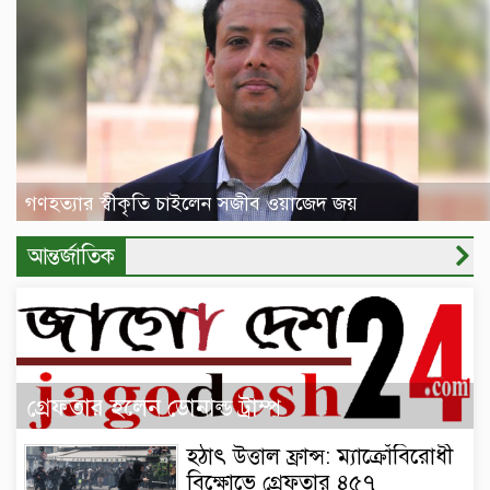
গণহত্যার স্বীকৃতি চাইলেন সজীব ওয়াজেদ জয়
আন্তর্জাতিক
গ্রেফতার হলেন ডোনাল্ড ট্রাম্প
হঠাৎ উত্তাল ফ্রান্স: ম্যাক্রোঁবিরোধী
বিক্ষোভে গ্রেফতার ৪৫৭