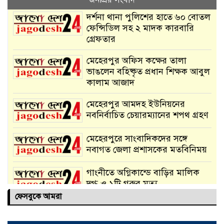
দর্শনা থানা পুলিশের হাতে ৬০ বোতল
ফেন্সিডিল সহ ২ মাদক কারবারি
গ্রেফতার
মেহেরপুর অফিস কক্ষের তালা
ভাঙলেন বহিষ্কৃত প্রধান শিক্ষক আবুল
কালাম আজাদ
মেহেরপুর আমদহ ইউনিয়নের
নবনির্বাচিত চেয়ারম্যানের শপথ গ্রহণ
মেহেরপুরে সাংবাদিকদের সঙ্গে
নবাগত জেলা প্রশাসকের মতবিনিময়
গাংনীতে অগ্নিকান্ডে বাড়ির মালিক
দগ্ধ ও ১টি গরুর মৃত্যু
ফেসবুকে আমরা
দর্শনায় ২১ বোতল ফেনসিডিল সহ
মাদক পাচারকারী আটক