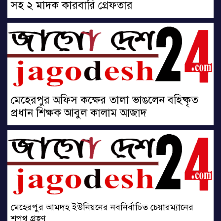
সহ ২ মাদক কারবারি গ্রেফতার
মেহেরপুর অফিস কক্ষের তালা ভাঙলেন বহিষ্কৃত
প্রধান শিক্ষক আবুল কালাম আজাদ
মেহেরপুর আমদহ ইউনিয়নের নবনির্বাচিত চেয়ারম্যানের
শপথ গ্রহণ