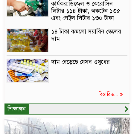
কার্যকর:ডিজেল ও কেরোসিন
লিটার ১১৪ টাকা, অকটেন ১৩৫
এবং পেট্রল লিটার ১৩০ টাকা
১৪ টাকা কমলো সয়াবিন তেলের
দাম
দাম বেড়েছে যেসব ওষুধের
বিস্তারিত...
শিক্ষাঙ্গন