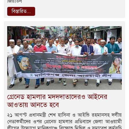
জিয়াউল
বিস্তারিত...
গ্রেনেড হামলার মদদদাতাদেরও আইনের
আওতায় আনতে হবে
২১ আগস্ট প্রধানমন্ত্রী শেখ হাসিনা ও আইভি রহমানসহ দলীয়
নেতাকর্মীদের ওপর গ্রেনেড হামলার প্রতিবাদে জেলা আওয়ামী
লীগের উদ্যোগে মানিকগঞ্জে বিক্ষোভ মিছিল ও সমাবেশ কর্মসূচি