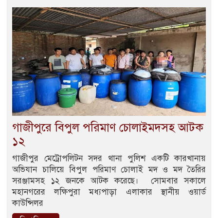
গাজীপুরে বিপুল পরিমাণ চোলাইমদসহ আটক
১২
গাজীপুর মেট্রোপলিটন সদর থানা পুলিশ একটি কারখানায়
অভিযান চালিয়ে বিপুল পরিমাণ চোলাই মদ ও মদ তৈরির
সরঞ্জামসহ ১২ জনকে আটক করেছে। সোমবার সকালে
মহানগরের লক্ষিপুরা মধ্যপাড়া এলাকার স্থানীয় ওয়ার্ড
কাউন্সিলর