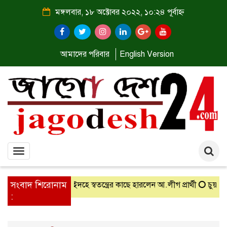
মঙ্গলবার, ১৮ অক্টোবর ২০২২, ১০:২৪ পূর্বাহ্ন
আমাদের পরিবার
English Version
Toggle
navigation
সংবাদ শিরোনাম
দুস সালাম
ঝিনাইদহে স্বতন্ত্রের কাছে হারলেন আ.লীগ প্রার্থী
চুয়াডাঙ্গা জে
: