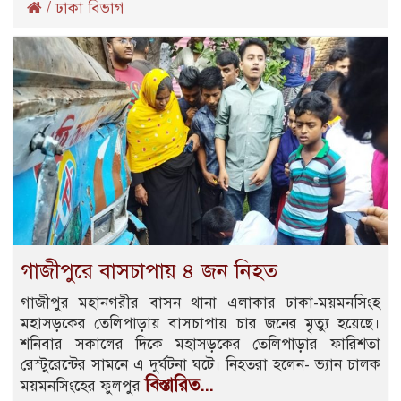
/
ঢাকা বিভাগ
গাজীপুরে বাসচাপায় ৪ জন নিহত
গাজীপুর মহানগরীর বাসন থানা এলাকার ঢাকা-ময়মনসিংহ
মহাসড়কের তেলিপাড়ায় বাসচাপায় চার জনের মৃত্যু হয়েছে।
শনিবার সকালের দিকে মহাসড়কের তেলিপাড়ার ফারিশতা
রেস্টুরেন্টের সামনে এ দুর্ঘটনা ঘটে। নিহতরা হলেন- ভ্যান চালক
বিস্তারিত...
ময়মনসিংহের ফুলপুর