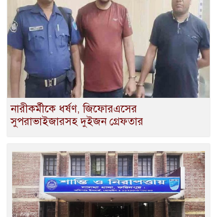
নারীকর্মীকে ধর্ষণ, জিফোরএসের
সুপরাভাইজারসহ দুইজন গ্রেফতার