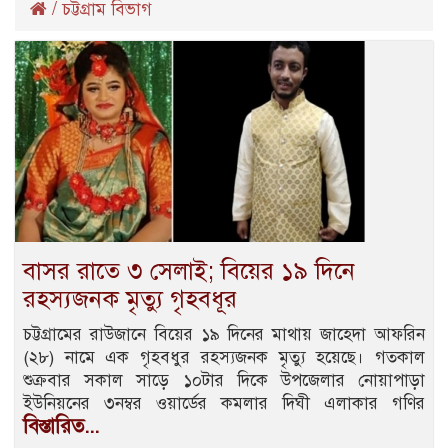
/
চট্টগ্রাম বিভাগ
বাসর রাতে ৩ সেলাই; বিয়ের ১৯ দিনে
রহস্যজনক মৃত্যু গৃহবধূর
চট্টগ্রামের রাউজানে বিয়ের ১৯ দিনের মাথায় জাহেদা আফরিন
(২৮) নামে এক গৃহবধুর রহস্যজনক মৃত্যু হয়েছে। গতকাল
শুক্রবার সকাল সাড়ে ১০টার দিকে উপজেলার নোয়াপাড়া
ইউনিয়নের ৩নম্বর ওয়ার্ডের কমলার দিঘী এলাকার গণির
বিস্তারিত...