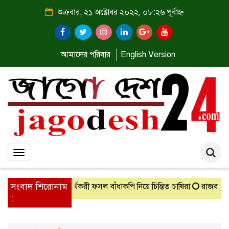
শুক্রবার, ২১ অক্টোবর ২০২২, ০৮:২৬ পূর্বাহ্ন
আমাদের পরিবার
English Version
Toggle
navigation
সংবাদ শিরোনাম
মেহেরপুরের অর্থকরী ফসল বাঁধাকপি নিয়ে চিন্তিত চাষিরা
রাজবাড়ীতে অভিনব
: