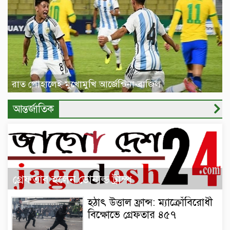
রাত পোহালেই মুখোমুখি আর্জেন্টিনা-ব্রাজিল
আন্তর্জাতিক
গ্রেফতার হলেন ডোনাল্ড ট্রাম্প
হঠাৎ উত্তাল ফ্রান্স: ম্যাক্রোঁবিরোধী
বিক্ষোভে গ্রেফতার ৪৫৭