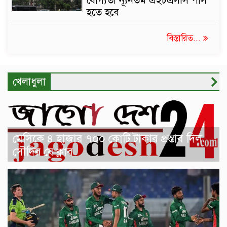
যোগ্যতা ন্যূনতম এইচএসসি পাস
হতে হবে
বিস্তারিত...
খেলাধুলা
মেসিকে ৪ হাজার ৭০০ কোটি টাকার প্রস্তাব দিল
সৌদির যে ক্লাব