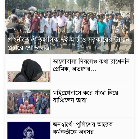
গাংনীতে ঐতিহাসিক ৭ই মার্চ ও সরকারের উন্নয়ন
প্রচারে শোভাযাত্রা
ভালোবাসা দিবসেও কথা রাখেননি
প্রেমিক, অতঃপর…
মাইক্রোবাসে করে গাঁজা নিয়ে
যাচ্ছিলেন তারা
জনস্বার্থে’ পুলিশের আরেক
কর্মকর্তাকে অবসর