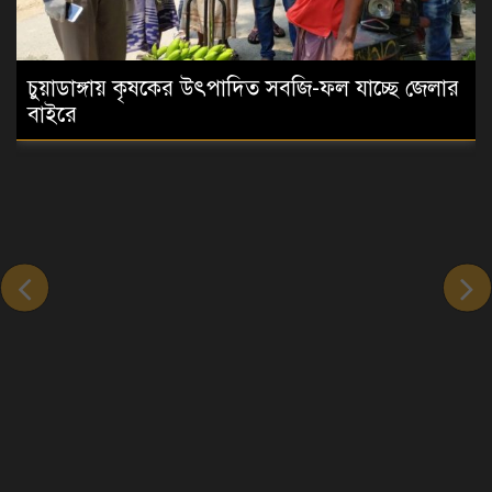
চুয়াডাঙ্গায় কৃষকের উৎপাদিত সবজি-ফল যাচ্ছে জেলার
বাইরে