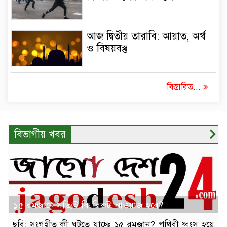
আজ দ্বিতীয় তারাবি: আয়াত, অর্থ
ও বিষয়বস্তু
বিস্তারিত...
বিভাগীয় খবর
১৫ রমজানে সত্যিই কি বিকট আওয়াজ হবে?
ছবি: সংগৃহীত কী ঘটতে যাচ্ছে ১৫ রমজান? পৃথিবী ধ্বংস হয়ে