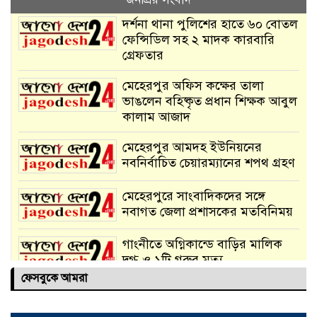
দর্শনা থানা পুলিশের হাতে ৬০ বোতল
ফেন্সিডিল সহ ২ মাদক কারবারি
গ্রেফতার
মেহেরপুর অফিস কক্ষের তালা
ভাঙলেন বহিষ্কৃত প্রধান শিক্ষক আবুল
কালাম আজাদ
মেহেরপুর আমদহ ইউনিয়নের
নবনির্বাচিত চেয়ারম্যানের শপথ গ্রহণ
মেহেরপুরে সাংবাদিকদের সঙ্গে
নবাগত জেলা প্রশাসকের মতবিনিময়
গাংনীতে অগ্নিকান্ডে বাড়ির মালিক
দগ্ধ ও ১টি গরুর মৃত্যু
ফেসবুকে আমরা
দর্শনায় ২১ বোতল ফেনসিডিল সহ
মাদক পাচারকারী আটক