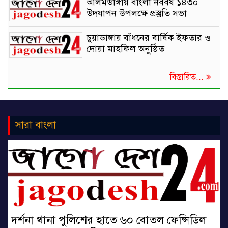
আলমডাঙ্গায় বাংলা নববর্ষ ১৪৩০
উদযাপন উপলক্ষে প্রস্তুতি সভা
চুয়াডাঙ্গায় বাঁধনের বার্ষিক ইফতার ও
দোয়া মাহফিল অনুষ্ঠিত
বিস্তারিত...
সারা বাংলা
দর্শনা থানা পুলিশের হাতে ৬০ বোতল ফেন্সিডিল