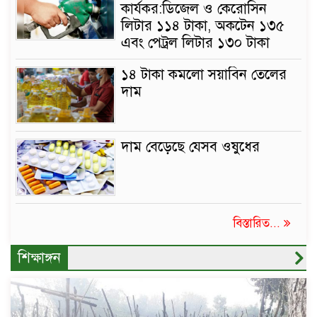
কার্যকর:ডিজেল ও কেরোসিন
লিটার ১১৪ টাকা, অকটেন ১৩৫
এবং পেট্রল লিটার ১৩০ টাকা
১৪ টাকা কমলো সয়াবিন তেলের
দাম
দাম বেড়েছে যেসব ওষুধের
বিস্তারিত...
শিক্ষাঙ্গন