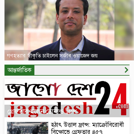
গণহত্যার স্বীকৃতি চাইলেন সজীব ওয়াজেদ জয়
আন্তর্জাতিক
গ্রেফতার হলেন ডোনাল্ড ট্রাম্প
হঠাৎ উত্তাল ফ্রান্স: ম্যাক্রোঁবিরোধী
বিক্ষোভে গ্রেফতার ৪৫৭