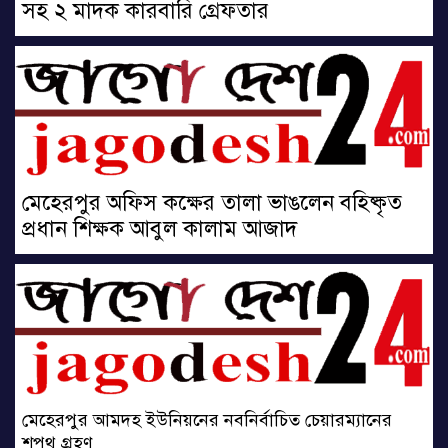
সহ ২ মাদক কারবারি গ্রেফতার
মেহেরপুর অফিস কক্ষের তালা ভাঙলেন বহিষ্কৃত
প্রধান শিক্ষক আবুল কালাম আজাদ
মেহেরপুর আমদহ ইউনিয়নের নবনির্বাচিত চেয়ারম্যানের
শপথ গ্রহণ