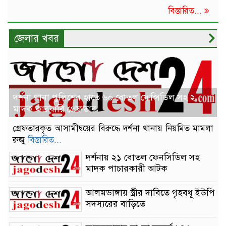
বিস্তারিত...
জেলার খবর
দর্শনা থানা পুলিশের হাতে ৬০ বোতল ফেন্সিডিল সহ ২
মাদক কারবারি গ্রেফতার
গ্রেফতারকৃত আসামীদ্বয়ের বিরুদ্ধে দর্শনা থানায় নিয়মিত মামলা
রুজু
বিস্তারিত...
দর্শনায় ২১ বোতল ফেনসিডিল সহ
মাদক পাচারকারী আটক
আলমডাঙ্গায় স্ত্রীর দাবিতে গৃহবধূ ইউপি
সদস্যরের বাড়িতে