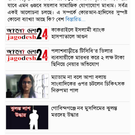
যাবে এমন গুজবে সয়লাব সামাজিক যোগাযোগ মাধ্যম। সর্বত্র
একই আলোচনা চলছে। এ সম্পর্কে কোরআন-হাদিসের সুস্পষ্ট
কোনো ব্যাখ্যা আছে কি? বেশ
বিস্তারিত...
কাকরাইলে ইসলামী ব্যাংক
হাসপাতালে আগুন
পলাশবাড়ীতে টিসিবি’র ডিলার
ব্যবসায়ীকে মারধর করে ২ লক্ষ টাকা
ছিনিয়ে নেয়ার অভিযোগ
ম্যাডাম না বলে আপা বলায়
সাংবাদিকের ওপর চটলেন চিকিৎসক
নিরুপমা পাল
গোবিন্দগঞ্জে নব মুসলিমের ঝুলন্ত
মরদেহ উদ্ধার