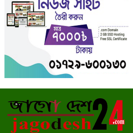
বিয়ের আশ্বাস দিয়ে মাদ্রাসাছাত্রীকে
ধর্ষণ-গর্ভপাত
গৌরীপুরে স্বজন সমাবেশের উদ্যোগে
মাস্ক ও সুরক্ষাসামগ্রী বিতরণ
ট্যাংকলরি-টেম্পো সংঘর্ষে প্রাণ গেল ২
যুবকের
মাঠে প্রশাসন, রাস্তায় জনগণ
পরকীয়ার জেরে ঘুমের ওষুধ খাইয়ে
স্বামীকে হত্যা