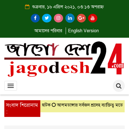
শুক্রবার, ১৬ এপ্রিল ২০২১, ০৩:১৩ অপরাহ্ন
আমাদের পরিবার
English Version
Toggle
navigation
সংবাদ শিরোনাম
 কেজি গাঁজাসহ দুইজন আটক
আলমডাঙ্গার সর্বজন শ্রদেহ ব‍্যাক্তিত্ব মডেল সর
: