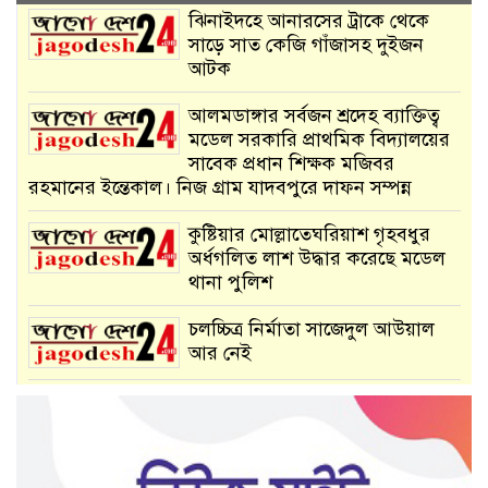
ঝিনাইদহে আনারসের ট্রাকে থেকে
সাড়ে সাত কেজি গাঁজাসহ দুইজন
আটক
আলমডাঙ্গার সর্বজন শ্রদেহ ব‍্যাক্তিত্ব
মডেল সরকারি প্রাথমিক বিদ্যালয়ের
সাবেক প্রধান শিক্ষক মজিবর
রহমানের ইন্তেকাল। নিজ গ্রাম যাদবপুরে দাফন সম্পন্ন
কুষ্টিয়ার মোল্লাতেঘরিয়াশ গৃহবধুর
অর্ধগলিত লাশ উদ্ধার করেছে মডেল
থানা পুলিশ
চলচ্চিত্র নির্মাতা সাজেদুল আউয়াল
আর নেই
শতবর্ষী নারীকে ধর্ষণের অভিযোগে
যুবক আটক