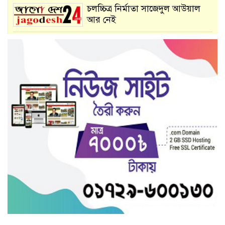
চলচ্চিত্র নির্মাতা সাজেদুল আউয়াল
আর নেই
শতবর্ষী নারীকে ধর্ষণের অভিযোগে
যুবক আটক
বিয়ের আশ্বাস দিয়ে মাদ্রাসাছাত্রীকে
ধর্ষণ-গর্ভপাত
গৌরীপুরে স্বজন সমাবেশের উদ্যোগে
মাস্ক ও সুরক্ষাসামগ্রী বিতরণ
ট্যাংকলরি-টেম্পো সংঘর্ষে প্রাণ গেল ২
যুবকের