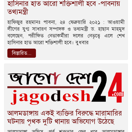
হাসিনার হাত আরো শক্তিশালী হবে -পাবনায়
তথ্যমন্ত্রী
হাফিজুর রহমানঃ পাবনা, ২৪ ফেব্রুয়ারি ২০২১ : আওয়ামী
লীগের যুগ্ম সাধারণ সম্পাদক ও তথ্যমন্ত্রী ড. হাছান মাহমুদ
বলেছেন, পরীক্ষিত নেতাকর্মীরা দলের নেতৃত্বে এলে শেখ
হাসিনার হাত আরো শক্তিশালী হবে। বুধবার
বিস্তারিত...
আলমডাঙ্গায় একই ব্যক্তির বিরুদ্ধে মারামারির
ঘটনায় পৃথক দুটি থানায় অভিযোগ উঠেছে
আলমডাঙ্গা অফিস :পূর্ব শত্রুতার জের ধরে আলমডাঙ্গার