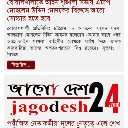
বোয়ালখালীতে আইন শৃঙ্খলা সভায় এমপি
মোছলেম উদ্দিন :মাদকের বিরুদ্ধে আরো
সোচ্চার হতে হবে
বোয়ালখালী প্রতিনিধিঃ চট্টগ্রাম -৮ আসনের সংসদ সদস‍্য
আলহাজ্ব মোছলেম উদ্দিন আহমদ বলেছেন -আমার কাছে খবর
আছে-আইন শৃংখলা বাহিনীর চোখকে ফাঁখি দিয়ে মাদক
কারবারিরা তাদের অপতৎপরতায় লিপ্ত রয়েছে। সুতরাং এ
বিষয়ে
বিস্তারিত...
পরীক্ষিত নেতাকর্মীরা দলের নেতৃত্বে এলে শেখ