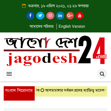
শুক্রবার, ১৬ এপ্রিল ২০২১, ০১:২৬ অপরাহ্ন
আমাদের পরিবার
English Version
Toggle
navigation
সংবাদ শিরোনাম
জি গাঁজাসহ দুইজন আটক
আলমডাঙ্গার সর্বজন শ্রদেহ ব‍্যাক্তিত্ব মডেল সরকা
: