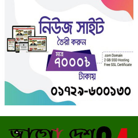
জ ম নাছির উদ্দীন
বোয়ালখালীতে আইন শৃঙ্খলা সভায়
এমপি মোছলেম উদ্দিন :মাদকের
বিরুদ্ধে আরো সোচ্চার হতে হবে
পরীক্ষিত নেতাকর্মীরা দলের নেতৃত্বে
এলে শেখ হাসিনার হাত আরো
শক্তিশালী হবে -পাবনায় তথ্যমন্ত্রী
আলমডাঙ্গায় একই ব্যক্তির বিরুদ্ধে
মারামারির ঘটনায় পৃথক দুটি থানায়
অভিযোগ উঠেছে
সিরাজদিখানে দু’গ্রুপের সংঘর্ষ, ৬ জন
টেটাঁ বিদ্ধসহ আহত ১৫