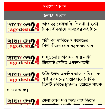
সর্বশেষ সংবাদ
জনপ্রিয় সংবাদ
আজ ২৫ ফেব্রুয়ারি: পিলখানা হত্যা
দিবস ইতিহাসে আজকের এই দিনে
পরীক্ষার দাবিতে ৭ কলেজের
শিক্ষার্থীদের ফের সড়ক অবরোধ
দামুড়হুদার আরামডাঙ্গায় নাইট
ক্রিকেটে সেলিম একাদশ জয়ী
শুটিং শুরুর একদিন আগে পরিচালক
শাহীন সুমনের তত্ত্বাবধানে নির্মিত
তিনটি ছবিতে চুক্তিবদ্ধ হয়েছেন নায়ক
কায়েস আরজু
খেলাধুলার মধ্য দিয়ে বায়েজিদের
ব্যবসায়ীরা প্রশান্তি খুঁজে পেয়েছে – আ