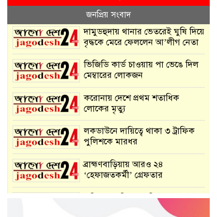
জনপ্রিয় সংবাদ
দামুডহুদায় থানার ভেতরেই ঘুষি দিয়ে
বৃদ্ধকে মেরে ফেললেন আ’লীগ নেতা
ভিজিডি কার্ড চাওয়ায় পা ভেঙে দিল
মেম্বারের লোকজন
করোনায় দেশে প্রথম শতাধিক
লোকের মৃত্যু
লকডাউনে দায়িত্বে থাকা ৩ ট্রাফিক
পুলিশকে মারধর
ব্রাহ্মণবাড়িয়ায় আরও ২৪
‘হেফাজতকর্মী’ গ্রেফতার
কুমিল্লায় নাদিমের খুনিদের গ্রেফতার
দাবিতে মানববন্ধন