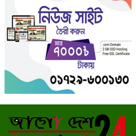
পাচারকালে ভিজিডি’র ৬২ বস্তা
চালসহ যুবক আটক
ঝিনাইদহে আনারসের ট্রাকে থেকে
সাড়ে সাত কেজি গাঁজাসহ দুইজন
আটক
আলমডাঙ্গার সর্বজন শ্রদেহ ব‍্যাক্তিত্ব
মডেল সরকারি প্রাথমিক বিদ্যালয়ের
সাবেক প্রধান শিক্ষক মজিবর
রহমানের ইন্তেকাল। নিজ গ্রাম
যাদবপুরে দাফন সম্পন্ন
কুষ্টিয়ার মোল্লাতেঘরিয়াশ গৃহবধুর
অর্ধগলিত লাশ উদ্ধার করেছে মডেল
থানা পুলিশ