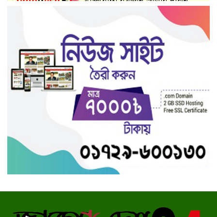
মুক্তিযোদ্ধা রমজান আলীর দাফন
মুজিবনগরে রাস্তার রাজা মাটিবাহী
ট্রাক্টর,সড়ক যেন মরনফাঁদ
গাংনীতে মুক্তিযোদ্ধাদের হয়রানী
বন্ধসহ ১০ দফা দাবীতে মানববন্ধন
গাংনীর চেংগাড়া গ্রামে ঐতিহ্যবাহী
গ্রামীন খেলাধুলা অনুষ্ঠিত
মেহেরপুরে মিনি নাইট ক্রিকেট
টুর্নামেন্ট’র উদ্বোধন