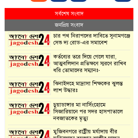
সর্বশেষ সংবাদ
জনপ্রিয় সংবাদ
চার পথ নিরাপদের দাবিতে সুনামগঞ্জে
সেভ দ্য রোড-এর সমাবেশ
কর্তব্যের তরে দিয়ে গেলে যারা,
আত্মবলিদান প্রতিক্ষণে স্মরণে রাখিব
ধরি তোমাদের সম্মানঃ-
ঝিনাইদহে মাদ্রাসা শিক্ষকের ঝুলন্ত
লাশ উদ্ধারঃ
চুয়াডাঙ্গার মা নার্সিংহোমে
সিজারিয়ানে পর সদর হাসপাতালে
নবজাতকের মৃত্যু
মুজিবনগরে রাষ্ট্রীয় মর্যাদায় বীর