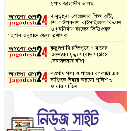
সুপার জাহাঙ্গীর আলম
দামুড়হুদা উপজেলায় শিক্ষা বৃত্তি,
শিক্ষা উপকরণ, বাইসাইকেল বিতরণ
ও গৃহনির্মাণ কাজের ভিত্তি প্রস্তর
স্হাপন অনুষ্ঠানে জেলা প্রশাসক
কুড়ুলগাছি চন্ডিপুরে ৭ মাসের
অন্তসত্তার মৃত্যু:সংবাদ সংগ্রহে
সেনাসদস্যর বাঁধা
নওগাঁয় গলা ও পায়ের রগকাটা এক
ব্যক্তিকে উদ্ধার করলো পুলিশ ও
ফায়ার সার্ভিস
রাণীনগর উপজেলা আওয়ামী লীগের
সভাপিত হেলাল সম্পাদক দুলু
চুয়াডাঙ্গায় ইঞ্জিনচালিত থ্রি-হুইলার