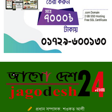
উল্টে বিস্কুট কোম্পানির এক
বিক্রয়কর্মী নিহত
আরও ৫ জনের মৃত্যু, শনাক্ত ৪১০
কর্মকর্তা-কর্মচারীদের অচেতন করে
ব্যাংক লুটের চেষ্টা
‘টিকা নেওয়ার পর মনে করবেন না
সব সমাধান হয়ে গেছে’
অধীনস্থ পুলিশ সদস্যদের
পেশাদারিত্বের সাথে নিজ নিজ কর্তব্য
পালনের নির্দেশ কল্যাণ সভায় পুলিশ
সুপার বিপ্লব কুমার সরকার।
প্রধান সম্পাদক: শওকত আলী