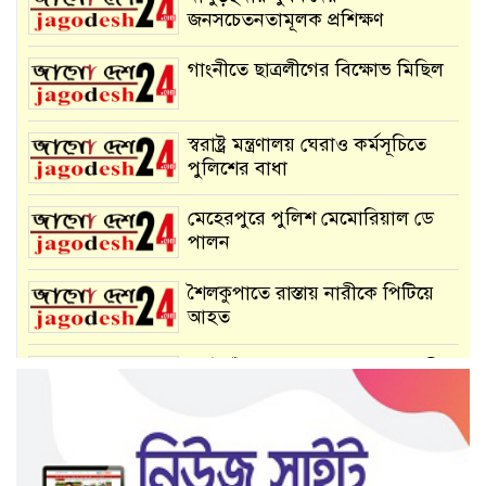
জনসচেতনতামূলক প্রশিক্ষণ
গাংনীতে ছাত্রলীগের বিক্ষোভ মিছিল
স্বরাষ্ট্র মন্ত্রণালয় ঘেরাও কর্মসূচিতে
পুলিশের বাধা
মেহেরপুরে পুলিশ মেমোরিয়াল ডে
পালন
শৈলকুপাতে রাস্তায় নারীকে পিটিয়ে
আহত
কোটচাঁদপুরে নানা আয়োজনে জাতীয়
বীমা দিবস পালিত
সাভারে চলন্ত প্রাইভেটকারে হঠাৎ
আগুন!