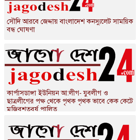
সৌদি আরবে জেদ্দায় বাংলাদেশ কনস্যুলেট সাময়িক
বন্ধ ঘোষণা
কার্পাসডাঙ্গা ইউনিয়ন আ:লীগ- যুবলীগ ও
ছাত্রলীগের পক্ষ থেকে পৃথক পৃথক ভাবে কেক কেটে
মুজিবশতবর্ষ পালিত