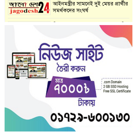
আইনমন্ত্রীর সামনেই দুই মেয়র প্রার্থীর
সমর্থকদের সংঘর্ষ
প্রিজন ভ্যান থেকে পালালেন আসামি!
আগামী ৭ মার্চ আলমডাঙ্গার ফরিদপুর
সরকারী প্রাথমিক বিদ‍্যালয় মাঠ
প্রসঙ্গে ৩৫ তম ৩ দিন ব‍্যাপি
তাফসীরুল কোরআন মাহফিল
দর্শনায় সারাদেশে সাংবাদিক নির্যাতন
হত্যার প্রতিবাদে ও ডিজিটাল
নিরাপত্তা আইন বাতিলের দাবিতে
মানববন্ধন
উন্নয়ণশীল দে‌শে উত্তর‌ণের দুর্দান্ত
অর্জন ৭ মার্চ সারা‌দে‌শে উদযাপন
কর‌বে পু‌লিশ: ড: বেনজীর আহ‌মেদ
বি‌পিএম (বার)