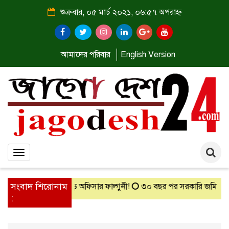
শুক্রবার, ০৫ মার্চ ২০২১, ০৬:৫৭ অপরাহ্ন
আমাদের পরিবার
English Version
Toggle
navigation
সংবাদ শিরোনাম
কনুই দিয়ে লিখেই বড় অফিসার ফাল্গুনী!
৩০ বছর পর সরকারি জমি দখল 
: