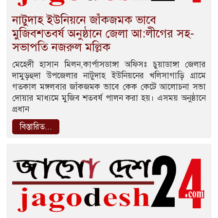
নাটুদাহ ইউনিয়নে জাঁকজমক ভাবে
মুজিবশতবর্ষ অনুষ্ঠানে জেলা আ:লীগের সহ-
সভাপতি নজরুল মল্লিক
মেহেদী হাসান মিলন,কার্পাসডাঙ্গা অফিসঃ চুয়াডাঙ্গা জেলার
দামুড়হুদা উপজেলার নাটুদাহ ইউনিয়নের খলিসাগাড়ি গ্রামে
গতকাল মঙ্গলবার জাঁকজমক ভাবে কেক কেটে আলোচনা সভা
দোয়ার মাধ্যমে মুজিব শতবর্ষ পালন করা হয়। এসময় অনুষ্ঠানে
প্রধান
বিস্তারিত...