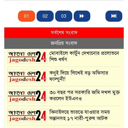
01
02
03
সর্বশেষ সংবাদ
জনপ্রিয় সংবাদ
মোবাইলে কার্টুন দেখানোর প্রলোভনে
শিশু ধর্ষণ
কনুই দিয়ে লিখেই বড় অফিসার
ফাল্গুনী!
৩০ বছর পর সরকারি জমি দখল মুক্ত
করলেন ইউএনও
ঝিনাইদহে ভারতে যাওয়ার সময়
সন্তানসহ ১৭ নারী-পুরুষ আটক