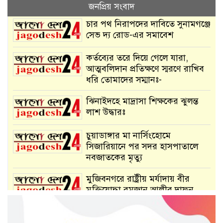
জনপ্রিয় সংবাদ
চার পথ নিরাপদের দাবিতে সুনামগঞ্জে
সেভ দ্য রোড-এর সমাবেশ
কর্তব্যের তরে দিয়ে গেলে যারা,
আত্মবলিদান প্রতিক্ষণে স্মরণে রাখিব
ধরি তোমাদের সম্মানঃ-
ঝিনাইদহে মাদ্রাসা শিক্ষকের ঝুলন্ত
লাশ উদ্ধারঃ
চুয়াডাঙ্গার মা নার্সিংহোমে
সিজারিয়ানে পর সদর হাসপাতালে
নবজাতকের মৃত্যু
মুজিবনগরে রাষ্ট্রীয় মর্যাদায় বীর
মুক্তিযোদ্ধা রমজান আলীর দাফন
মুজিবনগরে রাস্তার রাজা মাটিবাহী