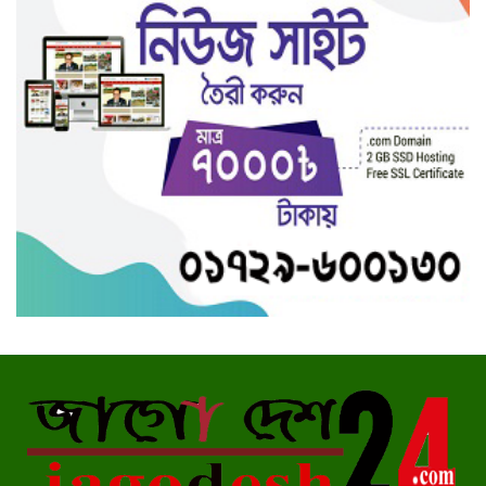
ট্রাক্টর,সড়ক যেন মরনফাঁদ
গাংনীতে মুক্তিযোদ্ধাদের হয়রানী
বন্ধসহ ১০ দফা দাবীতে মানববন্ধন
গাংনীর চেংগাড়া গ্রামে ঐতিহ্যবাহী
গ্রামীন খেলাধুলা অনুষ্ঠিত
মেহেরপুরে মিনি নাইট ক্রিকেট
টুর্নামেন্ট’র উদ্বোধন
স্বাধীনতার মাস শুরু