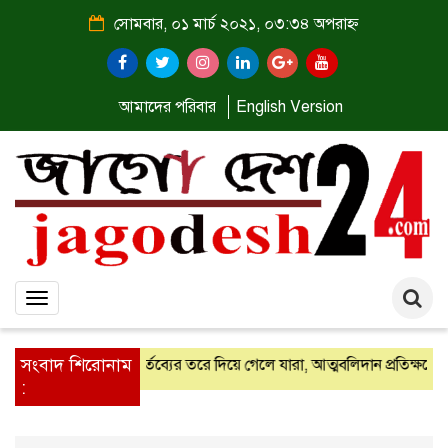
সোমবার, ০১ মার্চ ২০২১, ০৩:৩৪ অপরাহ্ন
আমাদের পরিবার
English Version
Toggle
navigation
সংবাদ শিরোনাম
 রোড-এর সমাবেশ
কর্তব্যের তরে দিয়ে গেলে যারা, আত্মবলিদান প্রতিক্ষণে স্ম
: