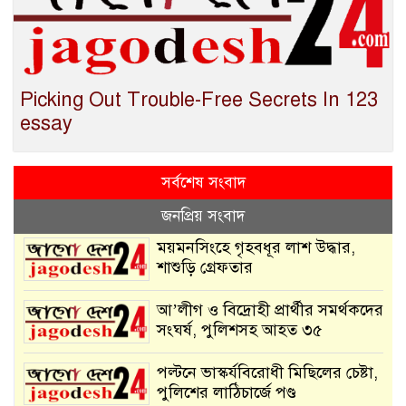
Picking Out Trouble-Free Secrets In 123
essay
সর্বশেষ সংবাদ
জনপ্রিয় সংবাদ
ময়মনসিংহে গৃহবধূর লাশ উদ্ধার,
শাশুড়ি গ্রেফতার
আ’লীগ ও বিদ্রোহী প্রার্থীর সমর্থকদের
সংঘর্ষ, পুলিশসহ আহত ৩৫
পল্টনে ভাস্কর্যবিরোধী মিছিলের চেষ্টা,
পুলিশের লাঠিচার্জে পণ্ড