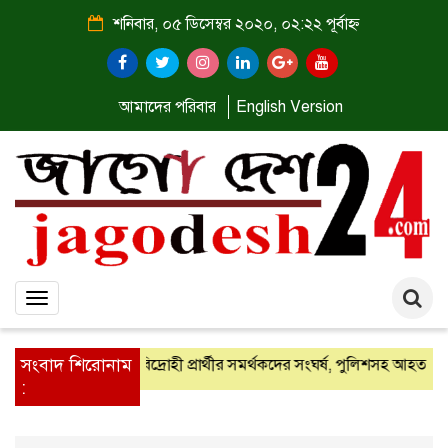
শনিবার, ০৫ ডিসেম্বর ২০২০, ০২:২২ পূর্বাহ্ন
আমাদের পরিবার
English Version
Toggle
navigation
সংবাদ শিরোনাম
গ্রেফতার
আ’লীগ ও বিদ্রোহী প্রার্থীর সমর্থকদের সংঘর্ষ, পুলিশসহ আহত ৩৫
: