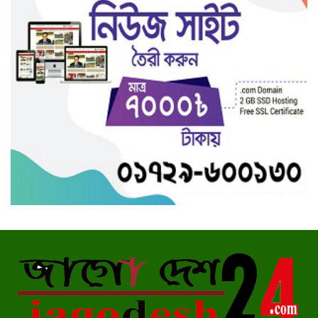
সাভারে চলন্ত প্রাইভেটকারে হঠাৎ
আগুন!
প্রেম করে বিয়ে, যৌতুক মামলায়
স্বামীর কারাদণ্ড
নোয়াখালীতে ছাত্রদলের বিক্ষোভ
মিছিল
১২ হাজার পিস ইয়াবাসহ মাদক
বিক্রেতা আটক