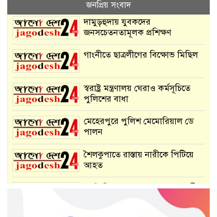
জনপ্রিয় সংবাদ
দামুড়হুদায় যুবকদের
জনসচেতনতামূলক প্রশিক্ষণ
গাংনীতে ছাত্রলীগের বিক্ষোভ মিছিল
স্বরাষ্ট্র মন্ত্রণালয় ঘেরাও কর্মসূচিতে
পুলিশের বাধা
মেহেরপুরে পুলিশ মেমোরিয়াল ডে
পালন
শৈলকুপাতে রাস্তায় নারীকে পিটিয়ে
আহত
কোটচাঁদপুরে নানা আয়োজনে জাতীয়
বীমা দিবস পালিত