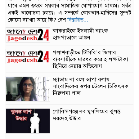
যাবে এমন গুজবে সয়লাব সামাজিক যোগাযোগ মাধ্যম। সর্বত্র
একই আলোচনা চলছে। এ সম্পর্কে কোরআন-হাদিসের সুস্পষ্ট
কোনো ব্যাখ্যা আছে কি? বেশ
বিস্তারিত...
কাকরাইলে ইসলামী ব্যাংক
হাসপাতালে আগুন
পলাশবাড়ীতে টিসিবি’র ডিলার
ব্যবসায়ীকে মারধর করে ২ লক্ষ টাকা
ছিনিয়ে নেয়ার অভিযোগ
ম্যাডাম না বলে আপা বলায়
সাংবাদিকের ওপর চটলেন চিকিৎসক
নিরুপমা পাল
গোবিন্দগঞ্জে নব মুসলিমের ঝুলন্ত
মরদেহ উদ্ধার