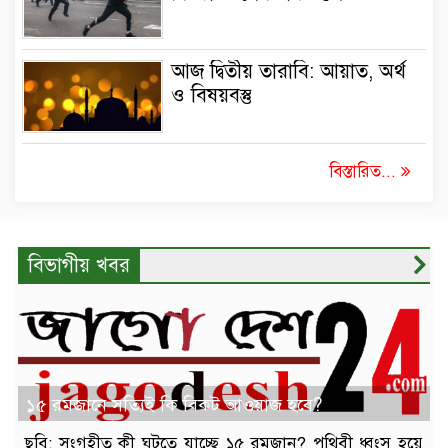
আজ দ্বিতীয় তারাবি: আয়াত, অর্থ
ও বিষয়বস্তু
বিস্তারিত...
বিভাগীয় খবর
১৫ রমজানে সত্যিই কি বিকট আওয়াজ হবে?
ছবি: সংগৃহীত কী ঘটতে যাচ্ছে ১৫ রমজান? পৃথিবী ধ্বংস হয়ে