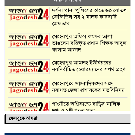
দর্শনা থানা পুলিশের হাতে ৬০ বোতল
ফেন্সিডিল সহ ২ মাদক কারবারি
গ্রেফতার
মেহেরপুর অফিস কক্ষের তালা
ভাঙলেন বহিষ্কৃত প্রধান শিক্ষক আবুল
কালাম আজাদ
মেহেরপুর আমদহ ইউনিয়নের
নবনির্বাচিত চেয়ারম্যানের শপথ গ্রহণ
মেহেরপুরে সাংবাদিকদের সঙ্গে
নবাগত জেলা প্রশাসকের মতবিনিময়
গাংনীতে অগ্নিকান্ডে বাড়ির মালিক
দগ্ধ ও ১টি গরুর মৃত্যু
ফেসবুকে আমরা
দর্শনায় ২১ বোতল ফেনসিডিল সহ
মাদক পাচারকারী আটক