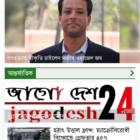
গণহত্যার স্বীকৃতি চাইলেন সজীব ওয়াজেদ জয়
আন্তর্জাতিক
গ্রেফতার হলেন ডোনাল্ড ট্রাম্প
হঠাৎ উত্তাল ফ্রান্স: ম্যাক্রোঁবিরোধী
বিক্ষোভে গ্রেফতার ৪৫৭