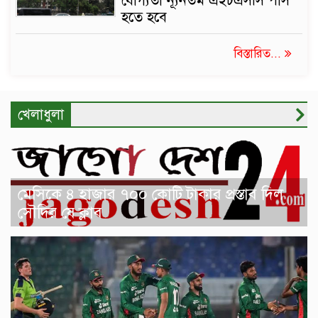
যোগ্যতা ন্যূনতম এইচএসসি পাস
হতে হবে
বিস্তারিত...
খেলাধুলা
মেসিকে ৪ হাজার ৭০০ কোটি টাকার প্রস্তাব দিল
সৌদির যে ক্লাব