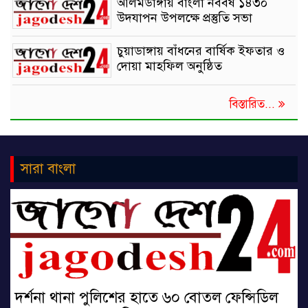
আলমডাঙ্গায় বাংলা নববর্ষ ১৪৩০
উদযাপন উপলক্ষে প্রস্তুতি সভা
চুয়াডাঙ্গায় বাঁধনের বার্ষিক ইফতার ও
দোয়া মাহফিল অনুষ্ঠিত
বিস্তারিত...
সারা বাংলা
দর্শনা থানা পুলিশের হাতে ৬০ বোতল ফেন্সিডিল