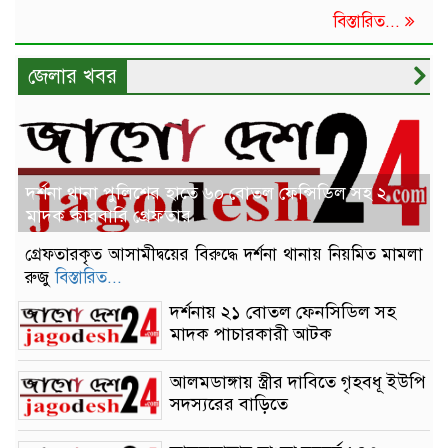
বিস্তারিত...
জেলার খবর
দর্শনা থানা পুলিশের হাতে ৬০ বোতল ফেন্সিডিল সহ ২
মাদক কারবারি গ্রেফতার
গ্রেফতারকৃত আসামীদ্বয়ের বিরুদ্ধে দর্শনা থানায় নিয়মিত মামলা
রুজু
বিস্তারিত...
দর্শনায় ২১ বোতল ফেনসিডিল সহ
মাদক পাচারকারী আটক
আলমডাঙ্গায় স্ত্রীর দাবিতে গৃহবধূ ইউপি
সদস্যরের বাড়িতে