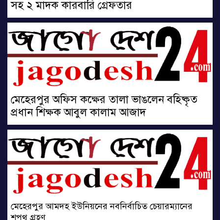
সহ ২ মাদক কারবারি গ্রেফতার
মেহেরপুর অফিস কক্ষের তালা ভাঙলেন বহিষ্কৃত
প্রধান শিক্ষক আবুল কালাম আজাদ
মেহেরপুর আমদহ ইউনিয়নের নবনির্বাচিত চেয়ারম্যানের
শপথ গ্রহণ