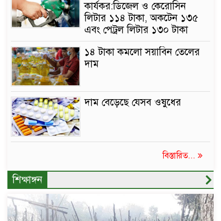
কার্যকর:ডিজেল ও কেরোসিন
লিটার ১১৪ টাকা, অকটেন ১৩৫
এবং পেট্রল লিটার ১৩০ টাকা
১৪ টাকা কমলো সয়াবিন তেলের
দাম
দাম বেড়েছে যেসব ওষুধের
বিস্তারিত...
শিক্ষাঙ্গন