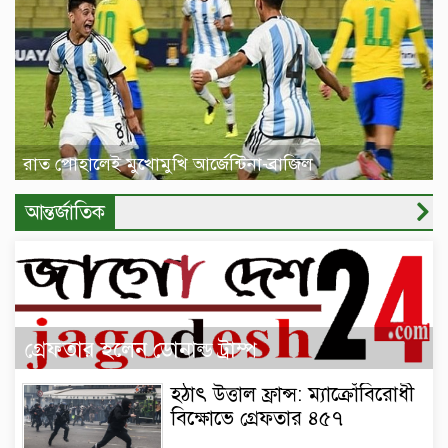
রাত পোহালেই মুখোমুখি আর্জেন্টিনা-ব্রাজিল
আন্তর্জাতিক
গ্রেফতার হলেন ডোনাল্ড ট্রাম্প
হঠাৎ উত্তাল ফ্রান্স: ম্যাক্রোঁবিরোধী
বিক্ষোভে গ্রেফতার ৪৫৭