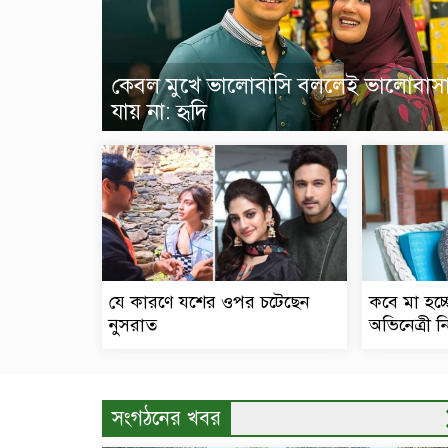
কেবল মুখে ভালোবাসি বললেই ভালোবাস
যায় না: হৃদি
যে কারণে যশের ওপর চটেছেন
কবে মা হচ্
নুসরাত
অভিনেত্রী 
সংগঠনের খবর