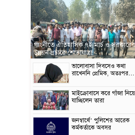
গাংনীতে ঐতিহাসিক ৭ই মার্চ ও সরকারে
উন্নয়ন প্রচারে শোভাযাত্রা
ভালোবাসা দিবসেও কথা
রাখেননি প্রেমিক, অতঃপর…
মাইক্রোবাসে করে গাঁজা নিয়
যাচ্ছিলেন তারা
জনস্বার্থে’ পুলিশের আরেক
কর্মকর্তাকে অবসর