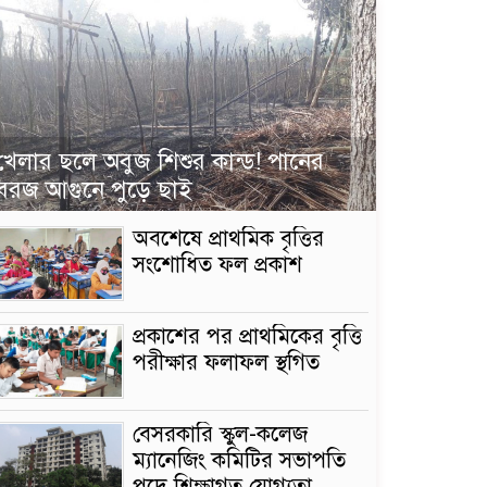
খেলার ছলে অবুজ শিশুর কান্ড! পানের
বরজ আগুনে পুড়ে ছাই
অবশেষে প্রাথমিক বৃত্তির
সংশোধিত ফল প্রকাশ
প্রকাশের পর প্রাথমিকের বৃত্তি
পরীক্ষার ফলাফল স্থগিত
বেসরকারি স্কুল-কলেজ
ম্যানেজিং কমিটির সভাপতি
পদে শিক্ষাগত যোগ্যতা