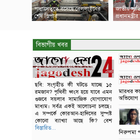
পদ্মাসেতুতে বসেছে রেললাইনের
জাতীয় স্মৃত
শেষ স্লিপার
প্রধানমন্ত্রীর শ
বিভাগীয় খবর
১৫ রমজানে সত্যিই কি বিকট
আওয়াজ হবে?
ছবি: সংগৃহীত কী ঘটতে যাচ্ছে ১৫
মারধর করে
রমজান? পৃথিবী ধ্বংস হয়ে যাবে এমন
অভিযোগ
গুজবে সয়লাব সামাজিক যোগাযোগ
মাধ্যম। সর্বত্র একই আলোচনা চলছে।
এ সম্পর্কে কোরআন-হাদিসের সুস্পষ্ট
কোনো ব্যাখ্যা আছে কি? বেশ
বিস্তারিত...
নিরুপমা 