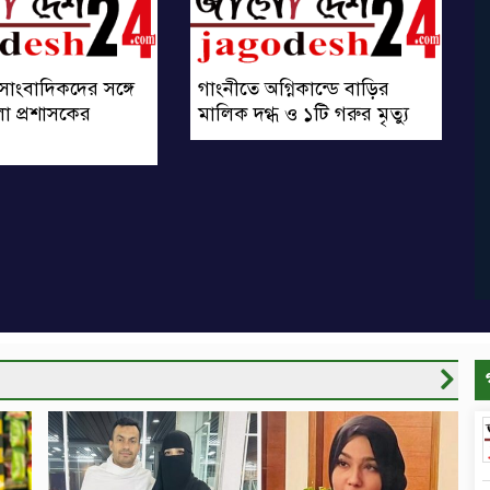
সাংবাদিকদের সঙ্গে
গাংনীতে অগ্নিকান্ডে বাড়ির
া প্রশাসকের
মালিক দগ্ধ ও ১টি গরুর মৃত্যু