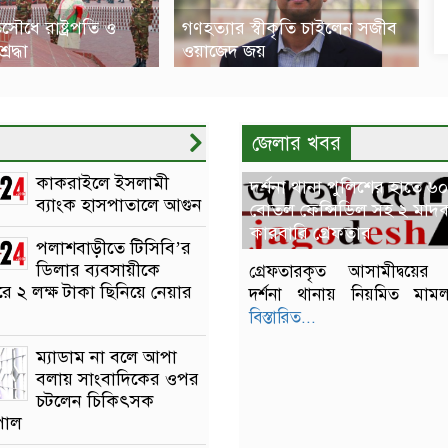
িসৌধে রাষ্ট্রপতি ও
গণহত্যার স্বীকৃতি চাইলেন সজীব
্রদ্ধা
ওয়াজেদ জয়
জেলার খবর
কাকরাইলে ইসলামী
দর্শনা থানা পুলিশের হাতে ৬০
ব্যাংক হাসপাতালে আগুন
বোতল ফেন্সিডিল সহ ২ মাদ
কারবারি গ্রেফতার
পলাশবাড়ীতে টিসিবি’র
ডিলার ব্যবসায়ীকে
গ্রেফতারকৃত আসামীদ্বয়ের ব
 ২ লক্ষ টাকা ছিনিয়ে নেয়ার
দর্শনা থানায় নিয়মিত মামল
বিস্তারিত...
ম্যাডাম না বলে আপা
বলায় সাংবাদিকের ওপর
চটলেন চিকিৎসক
পাল