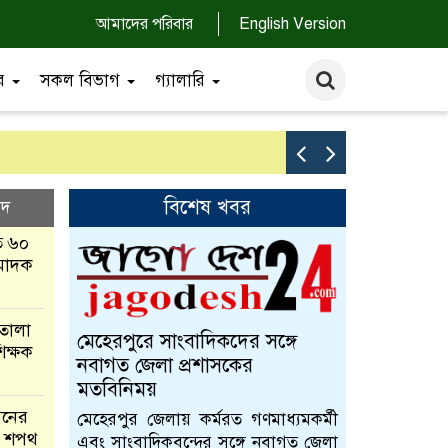
আমাদের পরিবার
English Version
বর
সকল বিভাগ
গ্যালারি
দর্শনায় ২১
বিশেষ খবর
াদ
ে ৬০
মাদক
তালা
মেহেরপুরে সাংবাদিকদের সঙ্গে
িক্ষক
নবাগত জেলা প্রশাসকের
মতবিনিময়
়নের
মেহেরপুর জেলায় কর্মরত গণমাধ্যমকর্মী
ের শপথ
এবং সাংবাদিকবৃন্দের সঙ্গে নবাগত জেলা