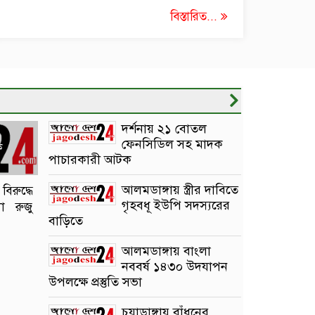
বিস্তারিত...
দর্শনায় ২১ বোতল
ফেনসিডিল সহ মাদক
ক
পাচারকারী আটক
আলমডাঙ্গায় স্ত্রীর দাবিতে
িরুদ্ধে
গৃহবধূ ইউপি সদস্যরের
া রুজু
বাড়িতে
আলমডাঙ্গায় বাংলা
নববর্ষ ১৪৩০ উদযাপন
উপলক্ষে প্রস্তুতি সভা
চুয়াডাঙ্গায় বাঁধনের