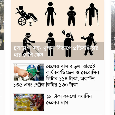
র
চুয়াডাঙ্গা সহ- খুলনা বিভাগে প্রতিবন্ধিতার
হার বেশি কেন
তেলের দাম বাড়ল, রাতেই
কার্যকর:ডিজেল ও কেরোসিন
লিটার ১১৪ টাকা, অকটেন
ে
১৩৫ এবং পেট্রল লিটার ১৩০ টাকা
১৪ টাকা কমলো সয়াবিন
তেলের দাম