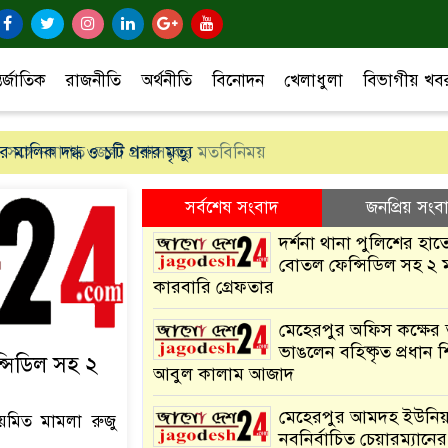
তর্জাতিক
রাজনীতি
অর্থনীতি
বিনোদন
খেলাধুলা
বিভাগীয় খ
ির মালিক দগ্ধ ও ১টি গরুর মৃত্যু
সর্বশেষ সংবাদ
জনপ্রিয় সংব
দর্শনা থানা পুলিশের হাত
বোতল ফেন্সিডিল সহ ২ 
কারবারি গ্রেফতার
মেহেরপুর অফিস কক্ষের 
ভাঙলেন বহিষ্কৃত প্রধান শ
্সিডিল সহ ২
আবুল কালাম আজাদ
মেহেরপুর আমদহ ইউনিয
নিয়মিত মামলা রুজু
নবনির্বাচিত চেয়ারম্যান