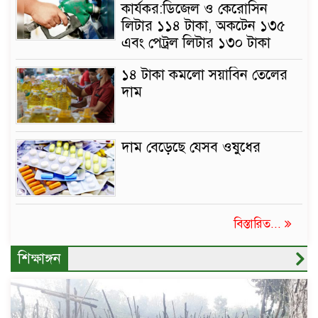
কার্যকর:ডিজেল ও কেরোসিন
লিটার ১১৪ টাকা, অকটেন ১৩৫
এবং পেট্রল লিটার ১৩০ টাকা
১৪ টাকা কমলো সয়াবিন তেলের
দাম
দাম বেড়েছে যেসব ওষুধের
বিস্তারিত...
শিক্ষাঙ্গন