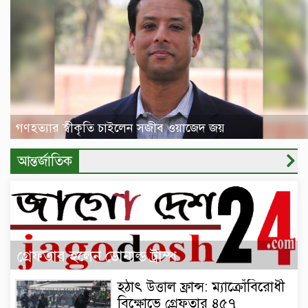
গণহত্যার স্বীকৃতি চাইলেন সজীব ওয়াজেদ জয়
আন্তর্জাতিক
গ্রেফতার হলেন ডোনাল্ড ট্রাম্প
হঠাৎ উত্তাল ফ্রান্স: ম্যাক্রোঁবিরোধী
বিক্ষোভে গ্রেফতার ৪৫৭