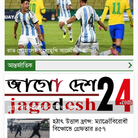
রাত পোহালেই মুখোমুখি আর্জেন্টিনা-ব্রাজিল
আন্তর্জাতিক
গ্রেফতার হলেন ডোনাল্ড ট্রাম্প
হঠাৎ উত্তাল ফ্রান্স: ম্যাক্রোঁবিরোধী
বিক্ষোভে গ্রেফতার ৪৫৭