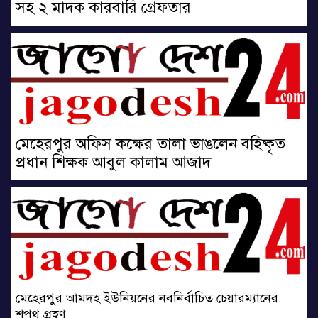
সহ ২ মাদক কারবারি গ্রেফতার
মেহেরপুর অফিস কক্ষের তালা ভাঙলেন বহিষ্কৃত
প্রধান শিক্ষক আবুল কালাম আজাদ
মেহেরপুর আমদহ ইউনিয়নের নবনির্বাচিত চেয়ারম্যানের
শপথ গ্রহণ