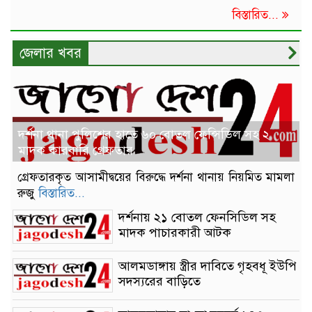
বিস্তারিত...
জেলার খবর
দর্শনা থানা পুলিশের হাতে ৬০ বোতল ফেন্সিডিল সহ ২
মাদক কারবারি গ্রেফতার
গ্রেফতারকৃত আসামীদ্বয়ের বিরুদ্ধে দর্শনা থানায় নিয়মিত মামলা
রুজু
বিস্তারিত...
দর্শনায় ২১ বোতল ফেনসিডিল সহ
মাদক পাচারকারী আটক
আলমডাঙ্গায় স্ত্রীর দাবিতে গৃহবধূ ইউপি
সদস্যরের বাড়িতে