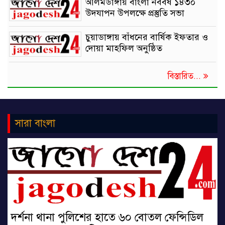
আলমডাঙ্গায় বাংলা নববর্ষ ১৪৩০
উদযাপন উপলক্ষে প্রস্তুতি সভা
চুয়াডাঙ্গায় বাঁধনের বার্ষিক ইফতার ও
দোয়া মাহফিল অনুষ্ঠিত
বিস্তারিত...
সারা বাংলা
দর্শনা থানা পুলিশের হাতে ৬০ বোতল ফেন্সিডিল