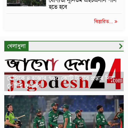
যোগ্যতা ন্যূনতম এইচএসসি পাস
হতে হবে
বিস্তারিত...
খেলাধুলা
মেসিকে ৪ হাজার ৭০০ কোটি টাকার প্রস্তাব দিল
সৌদির যে ক্লাব