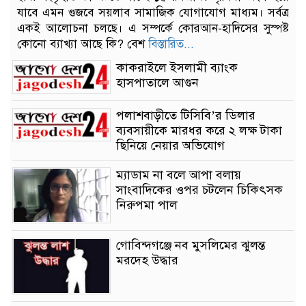
যাবে এমন গুজবে সয়লাব সামাজিক যোগাযোগ মাধ্যম। সর্বত্র
একই আলোচনা চলছে। এ সম্পর্কে কোরআন-হাদিসের সুস্পষ্ট
কোনো ব্যাখ্যা আছে কি? বেশ
বিস্তারিত...
কাকরাইলে ইসলামী ব্যাংক
হাসপাতালে আগুন
পলাশবাড়ীতে টিসিবি’র ডিলার
ব্যবসায়ীকে মারধর করে ২ লক্ষ টাকা
ছিনিয়ে নেয়ার অভিযোগ
ম্যাডাম না বলে আপা বলায়
সাংবাদিকের ওপর চটলেন চিকিৎসক
নিরুপমা পাল
গোবিন্দগঞ্জে নব মুসলিমের ঝুলন্ত
মরদেহ উদ্ধার