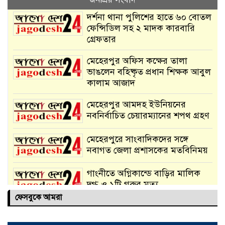
দর্শনা থানা পুলিশের হাতে ৬০ বোতল
ফেন্সিডিল সহ ২ মাদক কারবারি
গ্রেফতার
মেহেরপুর অফিস কক্ষের তালা
ভাঙলেন বহিষ্কৃত প্রধান শিক্ষক আবুল
কালাম আজাদ
মেহেরপুর আমদহ ইউনিয়নের
নবনির্বাচিত চেয়ারম্যানের শপথ গ্রহণ
মেহেরপুরে সাংবাদিকদের সঙ্গে
নবাগত জেলা প্রশাসকের মতবিনিময়
গাংনীতে অগ্নিকান্ডে বাড়ির মালিক
দগ্ধ ও ১টি গরুর মৃত্যু
ফেসবুকে আমরা
দর্শনায় ২১ বোতল ফেনসিডিল সহ
মাদক পাচারকারী আটক