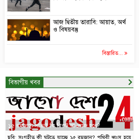
আজ দ্বিতীয় তারাবি: আয়াত, অর্থ
ও বিষয়বস্তু
বিস্তারিত...
বিভাগীয় খবর
১৫ রমজানে সত্যিই কি বিকট আওয়াজ হবে?
ছবি: সংগৃহীত কী ঘটতে যাচ্ছে ১৫ রমজান? পৃথিবী ধ্বংস হয়ে