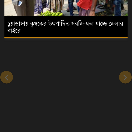
চুয়াডাঙ্গায় কৃষকের উৎপাদিত সবজি-ফল যাচ্ছে জেলার
বাইরে