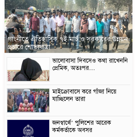
গাংনীতে ঐতিহাসিক ৭ই মার্চ ও সরকারের উন্নয়ন
প্রচারে শোভাযাত্রা
ভালোবাসা দিবসেও কথা রাখেননি
প্রেমিক, অতঃপর…
মাইক্রোবাসে করে গাঁজা নিয়ে
যাচ্ছিলেন তারা
জনস্বার্থে’ পুলিশের আরেক
কর্মকর্তাকে অবসর