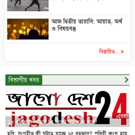
আজ দ্বিতীয় তারাবি: আয়াত, অর্থ
ও বিষয়বস্তু
বিস্তারিত...
বিভাগীয় খবর
১৫ রমজানে সত্যিই কি বিকট আওয়াজ হবে?
ছবি: সংগৃহীত কী ঘটতে যাচ্ছে ১৫ রমজান? পৃথিবী ধ্বংস হয়ে