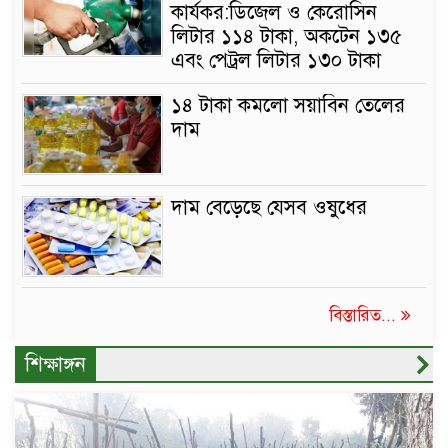
কার্যকর:ডিজেল ও কেরোসিন
লিটার ১১৪ টাকা, অকটেন ১৩৫
এবং পেট্রল লিটার ১৩০ টাকা
১৪ টাকা কমলো সয়াবিন তেলের
দাম
দাম বেড়েছে যেসব ওষুধের
বিস্তারিত...
শিক্ষাঙ্গন