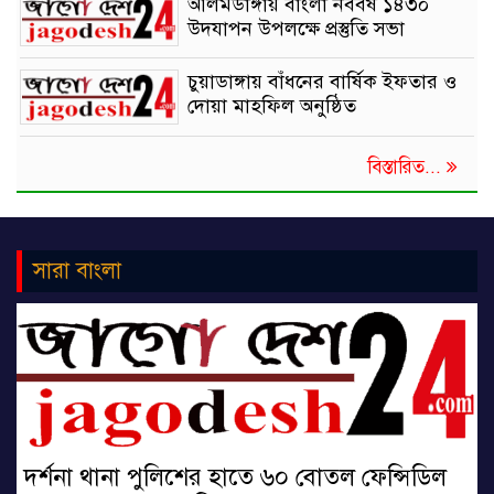
আলমডাঙ্গায় বাংলা নববর্ষ ১৪৩০
উদযাপন উপলক্ষে প্রস্তুতি সভা
চুয়াডাঙ্গায় বাঁধনের বার্ষিক ইফতার ও
দোয়া মাহফিল অনুষ্ঠিত
বিস্তারিত...
সারা বাংলা
দর্শনা থানা পুলিশের হাতে ৬০ বোতল ফেন্সিডিল