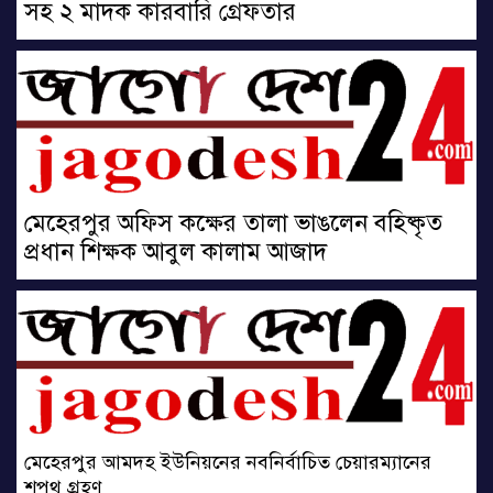
সহ ২ মাদক কারবারি গ্রেফতার
মেহেরপুর অফিস কক্ষের তালা ভাঙলেন বহিষ্কৃত
প্রধান শিক্ষক আবুল কালাম আজাদ
মেহেরপুর আমদহ ইউনিয়নের নবনির্বাচিত চেয়ারম্যানের
শপথ গ্রহণ