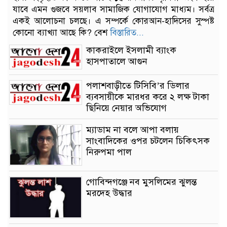
যাবে এমন গুজবে সয়লাব সামাজিক যোগাযোগ মাধ্যম। সর্বত্র
একই আলোচনা চলছে। এ সম্পর্কে কোরআন-হাদিসের সুস্পষ্ট
কোনো ব্যাখ্যা আছে কি? বেশ
বিস্তারিত...
কাকরাইলে ইসলামী ব্যাংক
হাসপাতালে আগুন
পলাশবাড়ীতে টিসিবি’র ডিলার
ব্যবসায়ীকে মারধর করে ২ লক্ষ টাকা
ছিনিয়ে নেয়ার অভিযোগ
ম্যাডাম না বলে আপা বলায়
সাংবাদিকের ওপর চটলেন চিকিৎসক
নিরুপমা পাল
গোবিন্দগঞ্জে নব মুসলিমের ঝুলন্ত
মরদেহ উদ্ধার