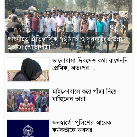
গাংনীতে ঐতিহাসিক ৭ই মার্চ ও সরকারের উন্নয়ন
প্রচারে শোভাযাত্রা
ভালোবাসা দিবসেও কথা রাখেননি
প্রেমিক, অতঃপর…
মাইক্রোবাসে করে গাঁজা নিয়ে
যাচ্ছিলেন তারা
জনস্বার্থে’ পুলিশের আরেক
কর্মকর্তাকে অবসর