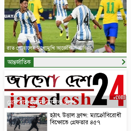
রাত পোহালেই মুখোমুখি আর্জেন্টিনা-ব্রাজিল
আন্তর্জাতিক
গ্রেফতার হলেন ডোনাল্ড ট্রাম্প
হঠাৎ উত্তাল ফ্রান্স: ম্যাক্রোঁবিরোধী
বিক্ষোভে গ্রেফতার ৪৫৭