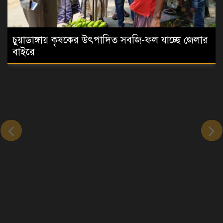
চুয়াডাঙ্গায় কৃষকের উৎপাদিত সবজি-ফল যাচ্ছে জেলার
বাইরে