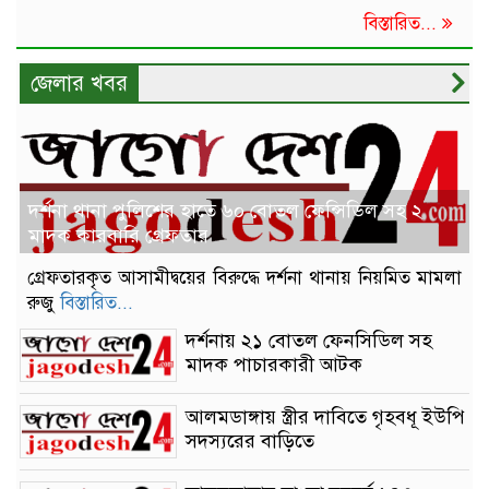
বিস্তারিত...
জেলার খবর
দর্শনা থানা পুলিশের হাতে ৬০ বোতল ফেন্সিডিল সহ ২
মাদক কারবারি গ্রেফতার
গ্রেফতারকৃত আসামীদ্বয়ের বিরুদ্ধে দর্শনা থানায় নিয়মিত মামলা
রুজু
বিস্তারিত...
দর্শনায় ২১ বোতল ফেনসিডিল সহ
মাদক পাচারকারী আটক
আলমডাঙ্গায় স্ত্রীর দাবিতে গৃহবধূ ইউপি
সদস্যরের বাড়িতে