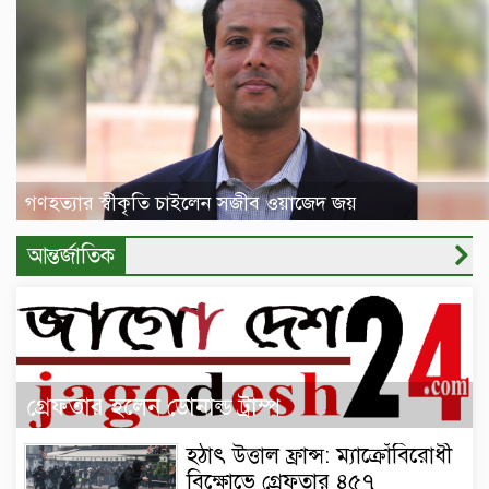
গণহত্যার স্বীকৃতি চাইলেন সজীব ওয়াজেদ জয়
আন্তর্জাতিক
গ্রেফতার হলেন ডোনাল্ড ট্রাম্প
হঠাৎ উত্তাল ফ্রান্স: ম্যাক্রোঁবিরোধী
বিক্ষোভে গ্রেফতার ৪৫৭