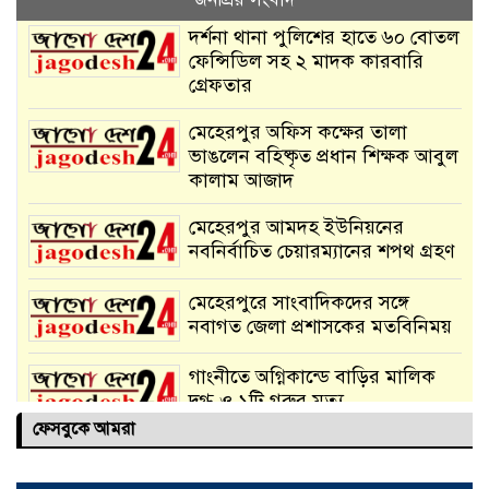
দর্শনা থানা পুলিশের হাতে ৬০ বোতল
ফেন্সিডিল সহ ২ মাদক কারবারি
গ্রেফতার
মেহেরপুর অফিস কক্ষের তালা
ভাঙলেন বহিষ্কৃত প্রধান শিক্ষক আবুল
কালাম আজাদ
মেহেরপুর আমদহ ইউনিয়নের
নবনির্বাচিত চেয়ারম্যানের শপথ গ্রহণ
মেহেরপুরে সাংবাদিকদের সঙ্গে
নবাগত জেলা প্রশাসকের মতবিনিময়
গাংনীতে অগ্নিকান্ডে বাড়ির মালিক
দগ্ধ ও ১টি গরুর মৃত্যু
ফেসবুকে আমরা
দর্শনায় ২১ বোতল ফেনসিডিল সহ
মাদক পাচারকারী আটক