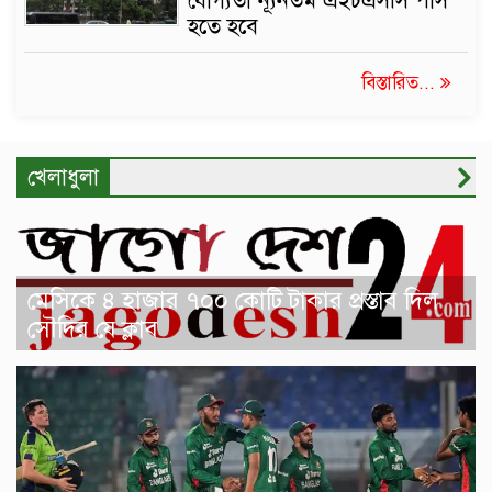
যোগ্যতা ন্যূনতম এইচএসসি পাস
হতে হবে
বিস্তারিত...
খেলাধুলা
মেসিকে ৪ হাজার ৭০০ কোটি টাকার প্রস্তাব দিল
সৌদির যে ক্লাব